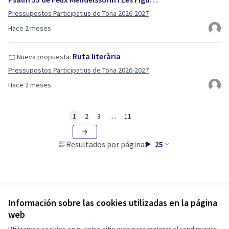
Pressupostos Participatius de Tona 2026-2027
Hace 2 meses
Ruta literària
Nueva propuesta:
Pressupostos Participatius de Tona 2026-2027
Hace 2 meses
1
2
3
…
11
Resultados por página:
25
Información sobre las cookies utilizadas en la página
web
Términos y condiciones de uso
Configuración de cookies