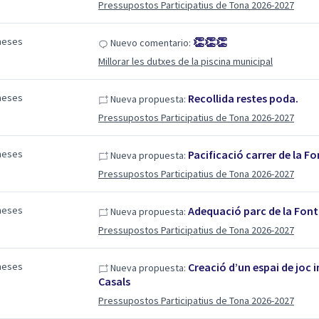
Pressupostos Participatius de Tona 2026-2027
meses
👏👏👏
Nuevo comentario:
Millorar les dutxes de la piscina municipal
meses
Recollida restes poda.
Nueva propuesta:
Pressupostos Participatius de Tona 2026-2027
meses
Pacificació carrer de la Fo
Nueva propuesta:
Pressupostos Participatius de Tona 2026-2027
meses
Adequació parc de la Fon
Nueva propuesta:
Pressupostos Participatius de Tona 2026-2027
meses
Creació d’un espai de joc in
Nueva propuesta:
Casals
Pressupostos Participatius de Tona 2026-2027