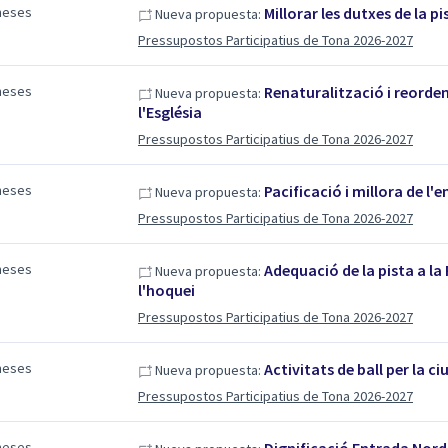
meses
Millorar les dutxes de la p
Nueva propuesta:
Pressupostos Participatius de Tona 2026-2027
meses
Renaturalització i reorde
Nueva propuesta:
l'Església
Pressupostos Participatius de Tona 2026-2027
meses
Pacificació i millora de l'
Nueva propuesta:
Pressupostos Participatius de Tona 2026-2027
meses
Adequació de la pista a la 
Nueva propuesta:
l'hoquei
Pressupostos Participatius de Tona 2026-2027
meses
Activitats de ball per la c
Nueva propuesta:
Pressupostos Participatius de Tona 2026-2027
meses