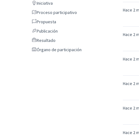
Iniciativa
Iniciativa
Hace 2 
Proceso participativo
Proceso participativo
Propuesta
Propuesta
Publicación
Publicación
Hace 2 
Resultado
Resultado
Órgano de participación
Órgano de participación
Hace 2 
Hace 2 
Hace 2 
Hace 2 