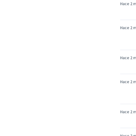
Hace 2 
Hace 2 
Hace 2 
Hace 2 
Hace 2 
Hace 2 