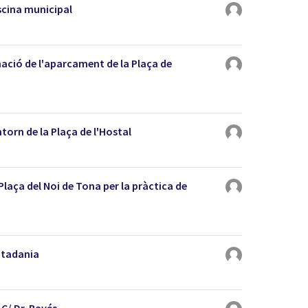
iscina municipal
nació de l'aparcament de la Plaça de
entorn de la Plaça de l'Hostal
Plaça del Noi de Tona per la pràctica de
iutadania