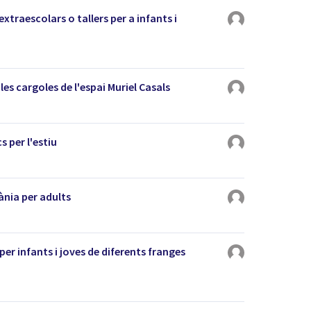
xtraescolars o tallers per a infants i
es cargoles de l'espai Muriel Casals
s per l'estiu
nia per adults
per infants i joves de diferents franges