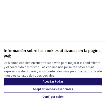
Información sobre las cookies utilizadas en la página
web
Términos y condiciones de uso
Configuración de cookies
Utilizamos cookies en nuestro sitio web para mejorar el rendimiento
Tona participa en X
Tona participa en Facebook
Tona participa en Instagram
y el contenido del mismo. Las cookies nos permiten ofrecer una
experiencia de usuario y unos contenidos más personalizados desde
(Enlace externo)
(Enlace externo)
(Enlace externo)
Castellano
nuestros canales de redes sociales.
Triar la llengua
Elegir el idioma
Choose language
Aceptar todas
Aceptar solo las esenciales
Con licenci
(Enlace exte
Configuración
(Enlace externo)
Web creada con
software libre
.
(Enlace externo)