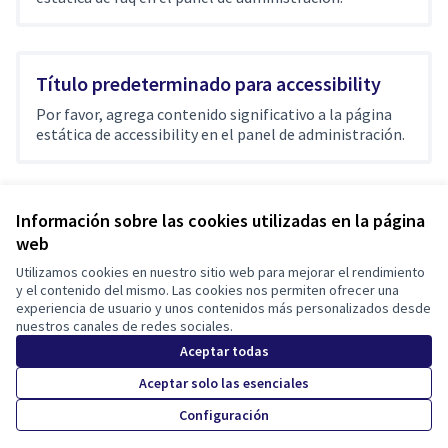
Título predeterminado para accessibility
Por favor, agrega contenido significativo a la página
estática de accessibility en el panel de administración.
Información sobre las cookies utilizadas en la página
web
Términos y condiciones de uso
Configuración de cookies
Utilizamos cookies en nuestro sitio web para mejorar el rendimiento
Tona participa en X
Tona participa en Facebook
Tona participa en Instagram
y el contenido del mismo. Las cookies nos permiten ofrecer una
experiencia de usuario y unos contenidos más personalizados desde
(Enlace externo)
(Enlace externo)
(Enlace externo)
Castellano
nuestros canales de redes sociales.
Triar la llengua
Elegir el idioma
Choose language
Aceptar todas
Aceptar solo las esenciales
Con licenci
(Enlace exte
Configuración
(Enlace externo)
Web creada con
software libre
.
(Enlace externo)