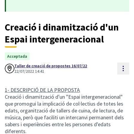
Creació i dinamització d'un
Espai intergeneracional
Acceptada
Taller de creació de propostes 16/07/22
Reso
22/07/2022 14:41
1- DESCRIPCIÓ DE LA PROPOSTA
Creació i dinamització d'un "Espai intergeneracional"
que promogui la implicació de col·lectius de totes les
edats, organització de tallers de cuina, de lectura, de
música, però que faciliti un intercanvi permanent dels
sabers i experiències entre les persones d'edats
diferents.