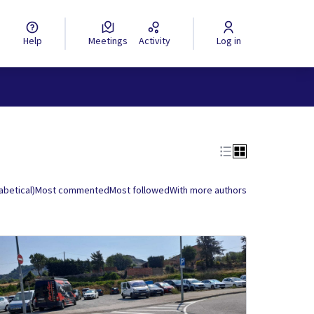
Help
Meetings
Activity
Log in
abetical)
Most commented
Most followed
With more authors