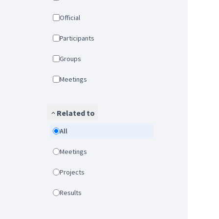
Official
Participants
Groups
Meetings
Related to
All
Meetings
Projects
Results