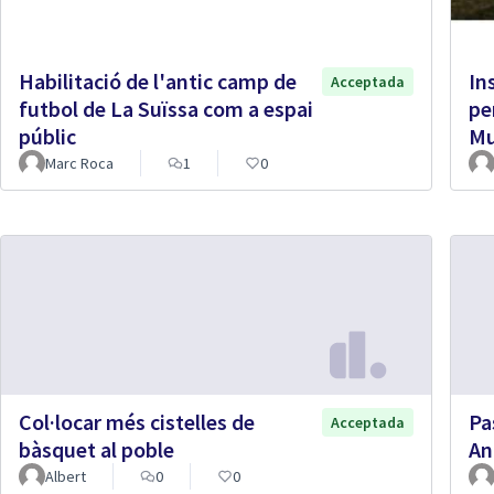
Habilitació de l'antic camp de
In
Acceptada
futbol de La Suïssa com a espai
pe
públic
Mu
Marc Roca
1
0
Col·locar més cistelles de
Pa
Acceptada
bàsquet al poble
An
Albert
0
0