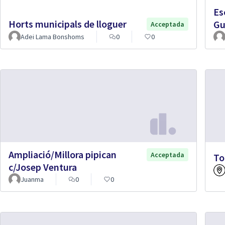
Es
Horts municipals de lloguer
Gu
Acceptada
Adei Lama Bonshoms
0
0
Ampliació/Millora pipican
Acceptada
To
c/Josep Ventura
Juanma
0
0