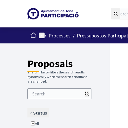
Home
Main menu
/
Processes
/
Pressupostos Participa
Proposals
The form below filters the search results
dynamically when the search conditions
are changed.
Status
All