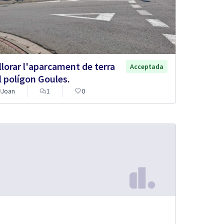
llorar l'aparcament de terra
Acceptada
l polígon Goules.
Joan
1
0