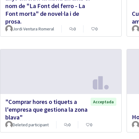
nom de "La Font del ferro - La
Font morta" de novel·la i de
Cu
prosa.
am
Jordi Ventura Romeral
0
0
"Comprar hores o tiquets a
Acceptada
l'empresa que gestiona la zona
Ho
blava"
Deleted participant
0
0