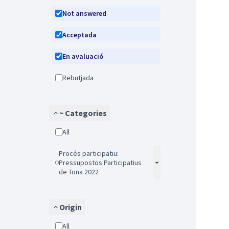
Not answered
Acceptada
En avaluació
Rebutjada
~ Categories
All
Procés participatiu:
Pressupostos Participatius
de Tona 2022
Origin
All