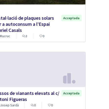
stal·lació de plaques solars
Acceptada
r a autoconsum a l’Espai
riel Casals
Rucruc
3
0
ssos de vianants elevats al c/
Acceptada
toni Figueras
Josep Sardà
0
0