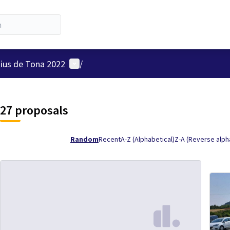
User menu
tius de Tona 2022
/
27 proposals
Random
Recent
A-Z (Alphabetical)
Z-A (Reverse alph