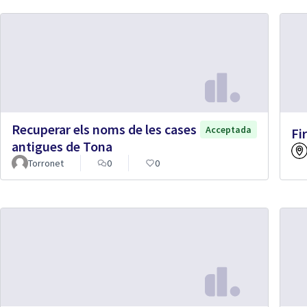
Recuperar els noms de les cases
Acceptada
Fi
antigues de Tona
Torronet
0
0