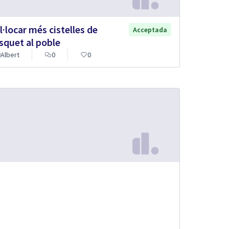
l·locar més cistelles de
Acceptada
squet al poble
Albert
0
0