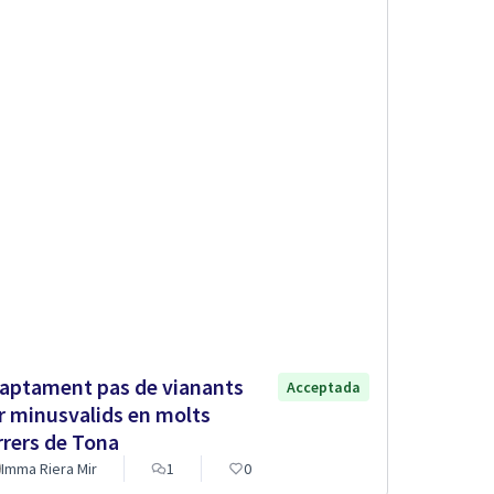
aptament pas de vianants
Acceptada
r minusvalids en molts
rrers de Tona
Imma Riera Mir
1
0