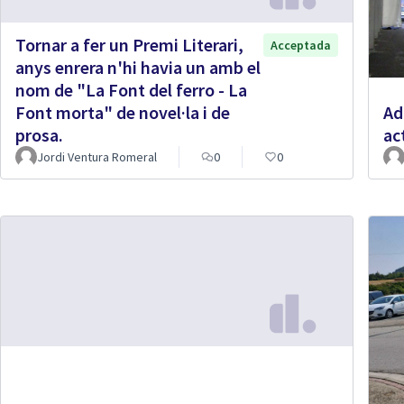
Tornar a fer un Premi Literari,
Acceptada
anys enrera n'hi havia un amb el
nom de "La Font del ferro - La
Font morta" de novel·la i de
Ad
prosa.
ac
Jordi Ventura Romeral
0
0