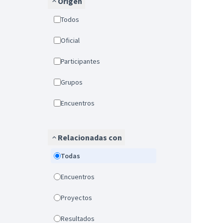
Origen
Todos
Oficial
Participantes
Grupos
Encuentros
Relacionadas con
Todas
Encuentros
Proyectos
Resultados