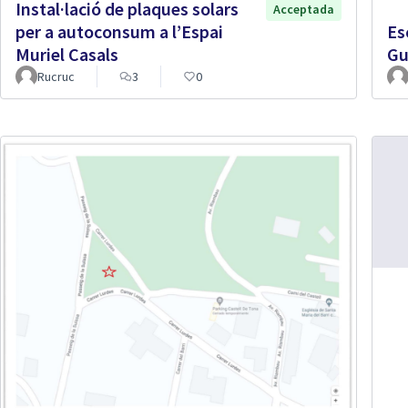
Instal·lació de plaques solars
Acceptada
per a autoconsum a l’Espai
Es
Muriel Casals
Gu
Rucruc
3
0