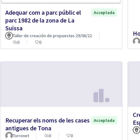
Adequar com a parc públic el
Acceptada
parc 1982 de la zona de La
Suïssa
Ho
Taller de creación de propuestas 29/06/22
0
0
Cr
Recuperar els noms de les cases
Acceptada
Es
antigues de Tona
Torronet
0
0