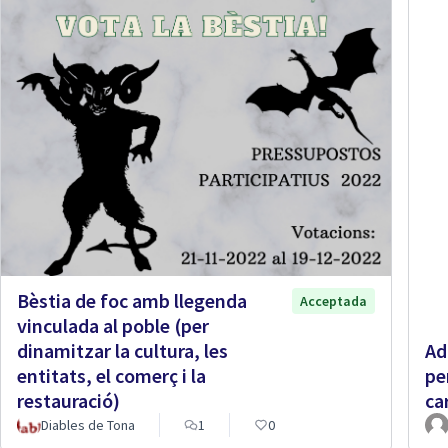
Bèstia de foc amb llegenda
Acceptada
vinculada al poble (per
dinamitzar la cultura, les
Ad
entitats, el comerç i la
pe
restauració)
ca
Diables de Tona
1
0