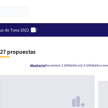
Menú de usuario
ius de Tona 2022
/
27 propuestas
Aleatorio
Reciente
A-Z (Alfabético)
Z-A (Alfabético inv