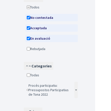
Todos
No contestada
Acceptada
En avaluació
Rebutjada
~ Categories
Todas
Procés participatiu:
Pressupostos Participatius
de Tona 2022