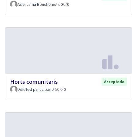
Adei Lama Bonshoms
0
0
Horts comunitaris
Acceptada
Deleted participant
0
0