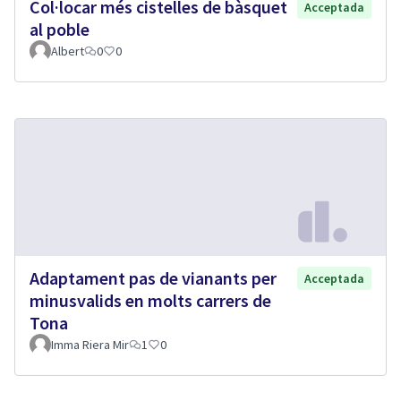
Col·locar més cistelles de bàsquet
Acceptada
al poble
Albert
0
0
Adaptament pas de vianants per
Acceptada
minusvalids en molts carrers de
Tona
Imma Riera Mir
1
0