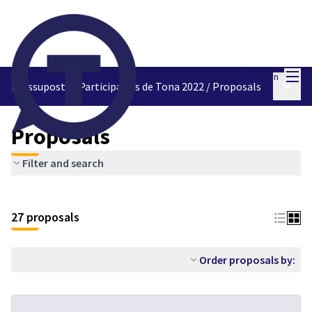
Mai
Log in
Main 
Pressupostos Participatius de Tona 2022
/
Proposals
Proposals
Filter and search
27 proposals
Order proposals by: