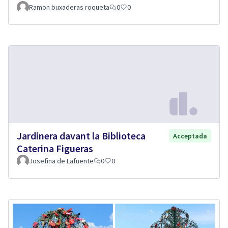
Ramon buxaderas roqueta
0
0
Jardinera davant la Biblioteca
Acceptada
Caterina Figueras
Josefina de Lafuente
0
0