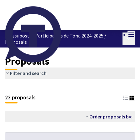
Mai
Log in
Pressupostos Participatius de Tona 2024-2025
/
Main 
Proposals
Proposals
Filter and search
23 proposals
Order proposals by: