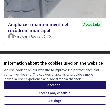
Ampliació i manteniment del
Acceptada
rocòdrom municipal
Marc Arumí Rovira
0
0
Terms of Service
Information about the cookies used on the website
Cookie settings
Tona participa at X
Tona participa at Facebook
Tona participa at Instagram
We use cookies on our website to improve the performance and
content of the site. The cookies enable us to provide a more
(External link)
(External link)
(External link)
English
individual user experience and social media channels.
Triar la llengua
Elegir el idioma
Choose language
Accept all
Accept only essential
Creative Co
(External lin
Settings
(External link)
Website made with
free software
.
(External link)