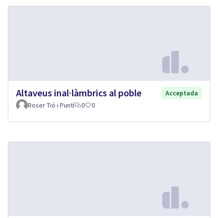
Altaveus inal·làmbrics al poble
Acceptada
Roser Tió i Puntí
0
0