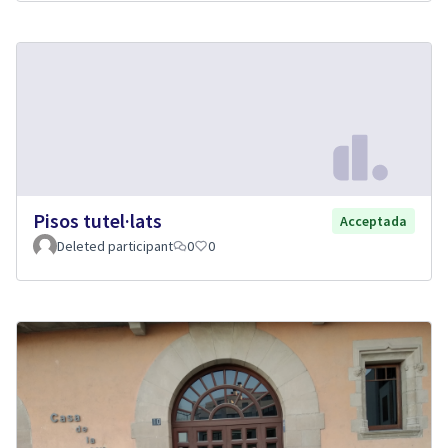
Pisos tutel·lats
Acceptada
Deleted participant
0
0