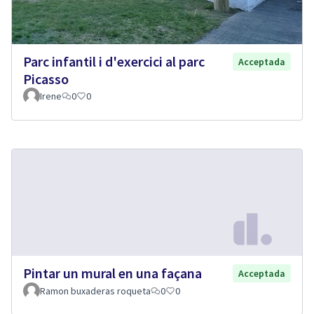
Parc infantil i d'exercici al parc
Acceptada
Picasso
Irene
0
0
Pintar un mural en una façana
Acceptada
Ramon buxaderas roqueta
0
0