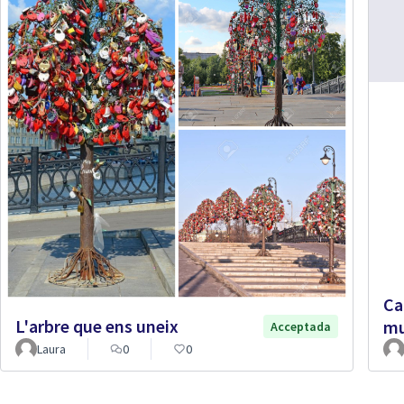
Ca
L'arbre que ens uneix
mu
Acceptada
Laura
0
0