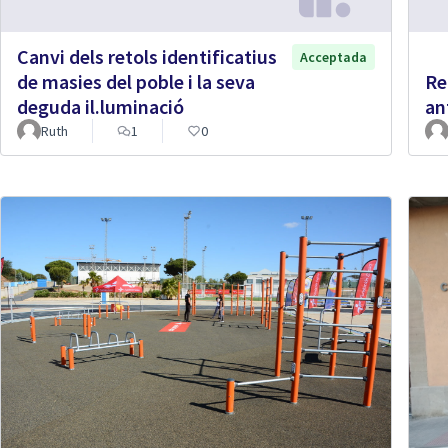
Canvi dels retols identificatius
Acceptada
de masies del poble i la seva
Re
deguda il.luminació
an
Ruth
1
0