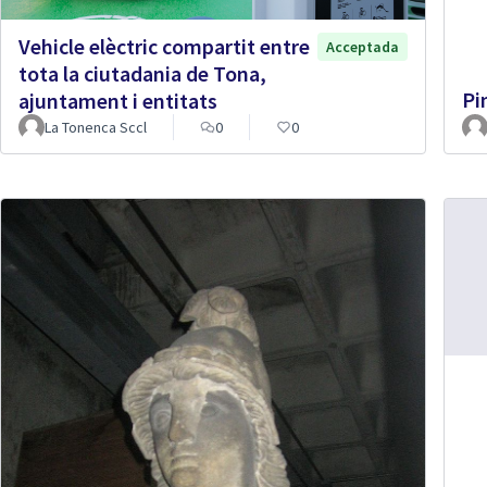
Vehicle elèctric compartit entre
Acceptada
tota la ciutadania de Tona,
Pi
ajuntament i entitats
La Tonenca Sccl
0
0