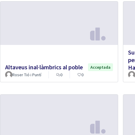
Su
pe
Altaveus inal·làmbrics al poble
Ha
Acceptada
Roser Tió i Puntí
0
0