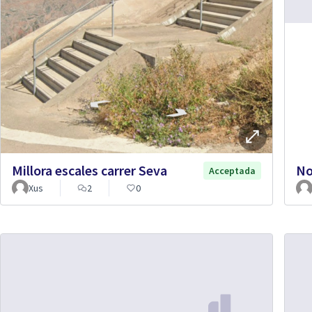
Millora escales carrer Seva
No
Acceptada
Xus
2
0