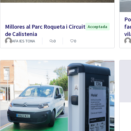
Po
Millores al Parc Roqueta i Circuit
fac
Acceptada
de Calistenia
vil
AFA IES TONA
0
0