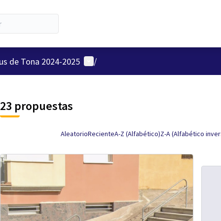
Menú de usuario
ius de Tona 2024-2025
/
23 propuestas
Aleatorio
Reciente
A-Z (Alfabético)
Z-A (Alfabético inve