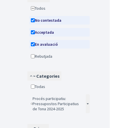
Todos
No contestada
Acceptada
En avaluació
Rebutjada
~ Categories
Todas
Procés participatiu:
Pressupostos Participatius
de Tona 2024-2025