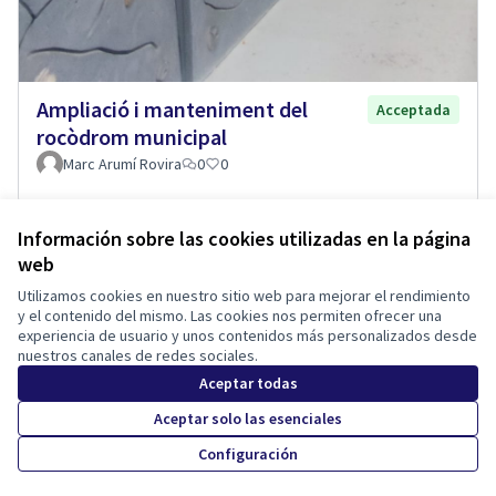
Ampliació i manteniment del
Acceptada
rocòdrom municipal
Marc Arumí Rovira
0
0
Información sobre las cookies utilizadas en la página
web
Términos y condiciones de uso
Configuración de cookies
Utilizamos cookies en nuestro sitio web para mejorar el rendimiento
Tona participa en X
Tona participa en Facebook
Tona participa en Instagram
y el contenido del mismo. Las cookies nos permiten ofrecer una
experiencia de usuario y unos contenidos más personalizados desde
(Enlace externo)
(Enlace externo)
(Enlace externo)
Castellano
nuestros canales de redes sociales.
Triar la llengua
Elegir el idioma
Choose language
Aceptar todas
Aceptar solo las esenciales
Con licenci
(Enlace exte
Configuración
(Enlace externo)
Web creada con
software libre
.
(Enlace externo)