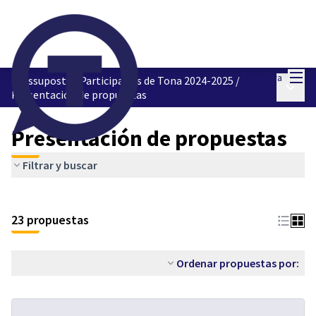
Menú
Entra
Pressupostos Participatius de Tona 2024-2025
/
Menú p
Presentación de propuestas
Presentación de propuestas
Filtrar y buscar
23 propuestas
Ordenar propuestas por: