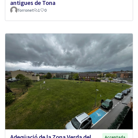
antigues de Tona
Torronet
1
0
Adeqüació de la Zona Verda del
Acceptada