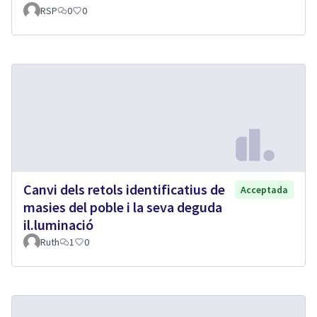
RSP
0
0
Canvi dels retols identificatius de
Acceptada
masies del poble i la seva deguda
il.luminació
Ruth
1
0