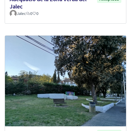
Jalec
Jalec
0
0