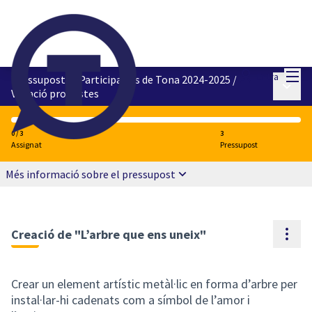
Menú
Entra
Pressupostos Participatius de Tona 2024-2025
/
Menú p
Votació propostes
0 / 3
3
Assignat
Pressupost
Més informació sobre el pressupost
Cont
Creació de "L’arbre que ens uneix"
Crear un element artístic metàl·lic en forma d’arbre per
instal·lar-hi cadenats com a símbol de l’amor i