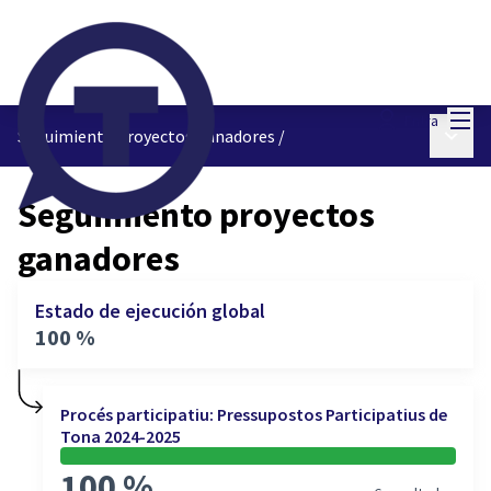
Menú
Entra
Menú p
Seguimiento proyectos ganadores
/
Seguimiento proyectos
ganadores
Estado de ejecución global
100 %
Procés participatiu: Pressupostos Participatius de
Tona 2024-2025
100 %