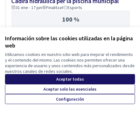
Cadira hidràulica per la piscina municipal
31 ene - 17 jun
Finalitzat
Esports
100 %
Información sobre las cookies utilizadas en la página
web
Utilizamos cookies en nuestro sitio web para mejorar el rendimiento
y el contenido del mismo. Las cookies nos permiten ofrecer una
experiencia de usuario y unos contenidos más personalizados desde
nuestros canales de redes sociales.
Aceptar todas
Términos y condiciones de uso
Configuración de cookies
Aceptar solo las esenciales
Tona participa en X
Tona participa en Facebook
Tona participa en Instagram
Configuración
(Enlace externo)
(Enlace externo)
(Enlace externo)
Castellano
Triar la llengua
Elegir el idioma
Choose language
Con licenci
(Enlace exte
(Enlace externo)
Web creada con
software libre
.