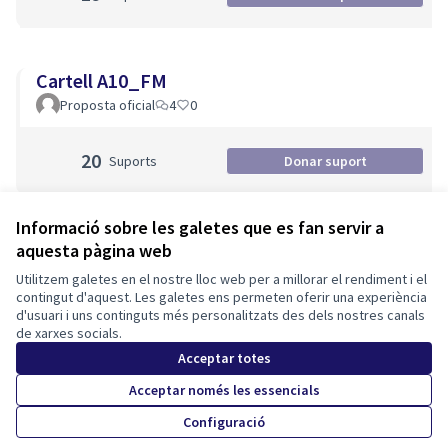
Cartell A10_FM
Proposta oficial
4
0
20
Suports
Donar suport
Informació sobre les galetes que es fan servir a
aquesta pàgina web
Termes i condicions d'ús
Utilitzem galetes en el nostre lloc web per a millorar el rendiment i el
Configuració de les galetes
contingut d'aquest. Les galetes ens permeten oferir una experiència
Tona participa a X
Tona participa a Facebook
Tona participa a Instagram
d'usuari i uns continguts més personalitzats des dels nostres canals
de xarxes socials.
(Enllaç extern)
(Enllaç extern)
(Enllaç extern)
Català
Triar la llengua
Elegir el idioma
Choose language
Acceptar totes
Acceptar només les essencials
Configuració
Amb llicènc
(Enllaç exte
(Enllaç extern)