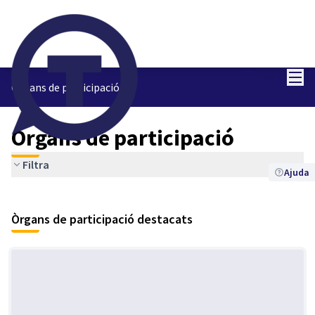
Menú
Entra
Òrgans de participació
Òrgans de participació
Filtra
Ajuda
Òrgans de participació destacats