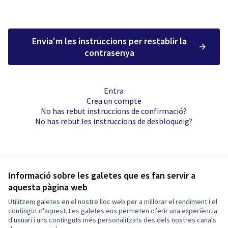
Envia'm les instruccions per restablir la
contrasenya
Entra
Crea un compte
No has rebut instruccions de confirmació?
No has rebut les instruccions de desbloqueig?
Informació sobre les galetes que es fan servir a
aquesta pàgina web
Termes i condicions d'ús
Configuració de les galetes
Utilitzem galetes en el nostre lloc web per a millorar el rendiment i el
Tona participa a X
Tona participa a Facebook
Tona participa a Instagram
contingut d'aquest. Les galetes ens permeten oferir una experiència
d'usuari i uns continguts més personalitzats des dels nostres canals
(Enllaç extern)
(Enllaç extern)
(Enllaç extern)
Català