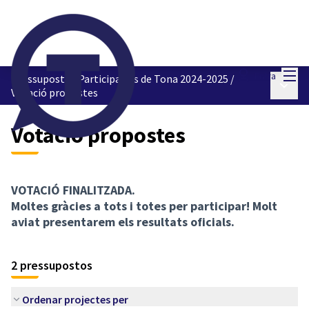
Menú
Entra
Pressupostos Participatius de Tona 2024-2025
/
Menú p
Votació propostes
Votació propostes
VOTACIÓ FINALITZADA.
Moltes gràcies a tots i totes per participar! Molt
aviat presentarem els resultats oficials.
2 pressupostos
Ordenar projectes per