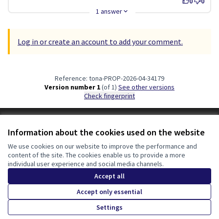
0
0
1 answer
Log in or create an account to add your comment.
Reference: tona-PROP-2026-04-34179
Version number 1
(of 1)
see other versions
Check fingerprint
Terms of Service
Information about the cookies used on the website
Cookie settings
Tona participa at X
Tona participa at Facebook
Tona participa at Instagram
We use cookies on our website to improve the performance and
content of the site. The cookies enable us to provide a more
(External link)
(External link)
(External link)
English
individual user experience and social media channels.
Triar la llengua
Elegir el idioma
Choose language
Accept all
Accept only essential
Creative Co
(External lin
Settings
(External link)
Website made with
free software
.
(External link)