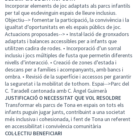
Incorporar elements de joc adaptats als parcs infantils
per tal que esdevinguin espais de lleure inclusius.
Objectiu--> fomentar la participació, la convivència i la
igualtat d’oportunitats en els espais públics de joc.
Actuacions proposades--> • Instal·lació de gronxadors
adaptats i balances accessibles per a infants que
utilitzen cadira de rodes. • Incorporació d’un sorral
inclusiu i jocs múltiples de fusta que permetin diferents
nivells d’interacció. • Creació de zones d’estada i
descans per a famílies i acompanyants, amb bancs i
ombra. • Revisió de la superfície i accessos per garantir
la seguretat i la mobilitat de tothom. Espai-->Parc del
C. Taradell cantonada amb C. Àngel Guimerà
JUSTIFICACIÓ O NECESSITAT QUE VOL RESOLDRE
Transformar els parcs de Tona en espais on tots els
infants puguin jugar junts, contribuint a una societat
més inclusiva i cohesionada, i fent de Tona un referent
en accessibilitat i convivència comunitària
COL·LECTIU BENEFICIARI