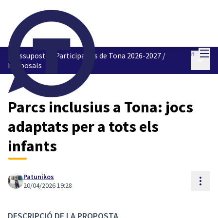
Mai
Log in
Pressupostos Participatius de Tona 2026-2027
/
Main 
Proposals
Parcs inclusius a Tona: jocs
adaptats per a tots els
infants
Patunikos
Reso
20/04/2026 19:28
DESCRIPCIÓ DE LA PROPOSTA