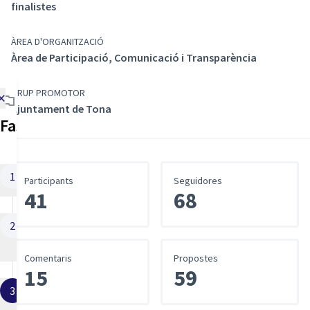
finalistes
ÀREA D'ORGANITZACIÓ
Àrea de Participació, Comunicació i Transparència
GRUP PROMOTOR
×
Ajuntament de Tona
Fases del procés
Informació
1
Participants
Seguidores
01/04/2026 - 19/04/2026
41
68
Presentació de
2
propostes
20/04/2026 - 31/05/2026
Comentaris
Propostes
15
59
Fase actual:
Validació tècnica
3
01/06/2026 - 31/08/2026