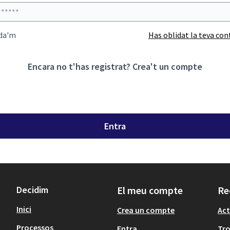
da'm
Has oblidat la teva co
Encara no t'has registrat?
Crea't un compte
Entra
Decidim
El meu compte
Re
Inici
Crea un compte
Act
Processos
Entra
Tr