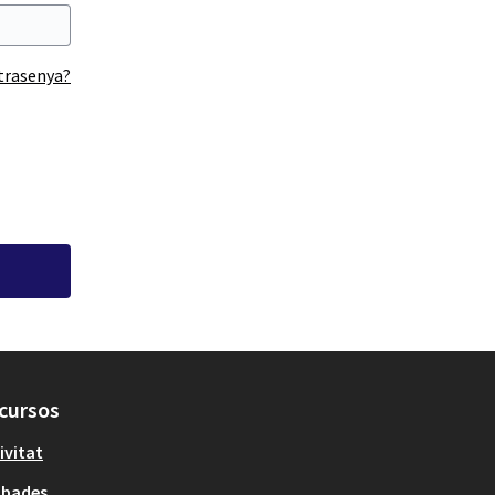
ntrasenya?
cursos
ivitat
obades