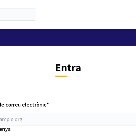
Entra
Obligatori
de correu electrònic
*
enya