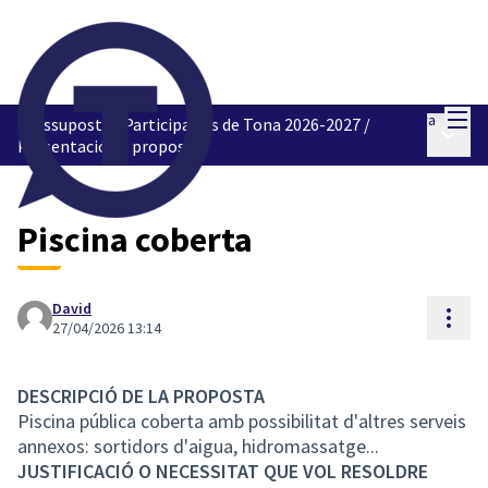
Menú
Entra
Pressupostos Participatius de Tona 2026-2027
/
Menú p
Presentació de propostes
Piscina coberta
David
Cont
27/04/2026 13:14
DESCRIPCIÓ DE LA PROPOSTA
Piscina pública coberta amb possibilitat d'altres serveis
annexos: sortidors d'aigua, hidromassatge...
JUSTIFICACIÓ O NECESSITAT QUE VOL RESOLDRE