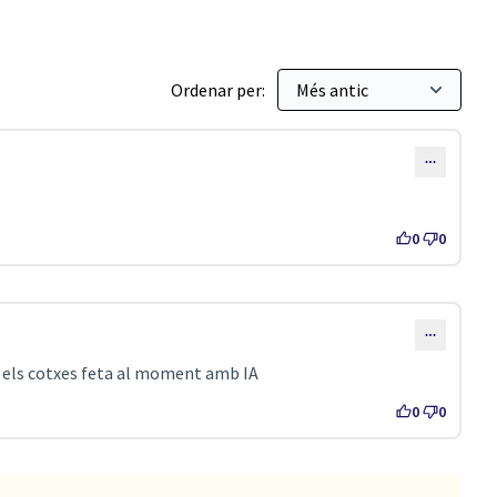
Ordenar per:
0
0
amb els cotxes feta al moment amb IA
0
0