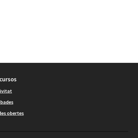
cursos
ivitat
obades
es obertes