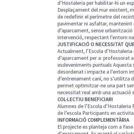
d’Hostaleria per habilitar-hi un es
Desplaçament del mur existent, man
de redefinir el perímetre del recin
pavimentar ni asfaltar, mantenint 
d’aparcament, sense urbanització i
intervenció, respectant l’entorn nat
JUSTIFICACIÓ O NECESSITAT QU
Actualment, l’Escola d’Hostaleria
d’aparcament per a: professorat a
esdeveniments puntuals Aquesta s
desordenat i impacte a l’entorn im
d’entrenament caní, no s’utilitza 
permet optimitzar-ne una part sen
necessitat real amb una actuació s
COL·LECTIU BENEFICIARI
Alumnes de l’Escola d’Hostaleria P
de l’escola Participants en activi
INFORMACIÓ COMPLEMENTÀRIA
El projecte es planteja com a Fase
d’aparcament. Es manté el caràcter