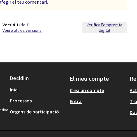
afegir el teu comentari.
Versió 1
(de 1)
Verifica l'empremta
veure altres versions
digital
Decidim
El meu compte
Re
Inici
Crea un compte
Act
Processos
Entra
Tr
ativa.
Òrgans de participació
Dad