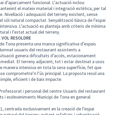
pai d’aparcament funcional. L’actuació inclou:
tenint el mateix material i integració estètica, per tal
te. Nivellació i adequació del terreny existent, sense
el sòl natural compactat. Senyalització bàsica de l’espai
ntensiva. L’actuació es planteja amb criteris de mínima
ural i l’estat actual del terreny.
E VOL RESOLDRE
 de Tona presenta una manca significativa d’espais
lumnat usuaris del restaurant assistents a
ituació genera dificultats d’accés, estacionament
mediat. El terreny adjacent, tot i estar destinat a usos
de manera intensiva en tota la seva superfície, fet que
se comprometre’n l’ús principal. La proposta resol una
imple, eficient i de baix impacte.
rofessorat i personal del centre Usuaris del restaurant
tats i esdeveniments Municipi de Tona en general
 1, centrada exclusivament en la creació de l’espai
 natural del terreny, evitant asfaltats i urbanització