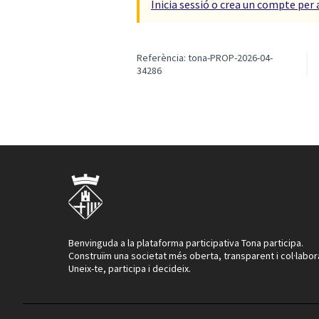
Inicia sessió o crea un compte per 
Referència: tona-PROP-2026-04-
34286
Benvinguda a la plataforma participativa Tona participa.
Construïm una societat més oberta, transparent i col·labor
Uneix-te, participa i decideix.