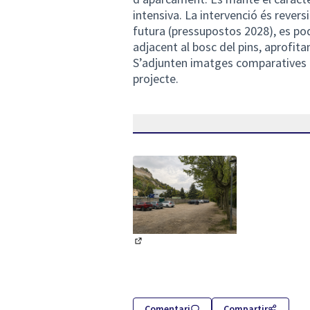
intensiva. La intervenció és revers
futura (pressupostos 2028), es pod
adjacent al bosc del pins, aprofita
S’adjunten imatges comparatives (e
projecte.
(Obrir en una pestanya nova)
Comentari
Compartir