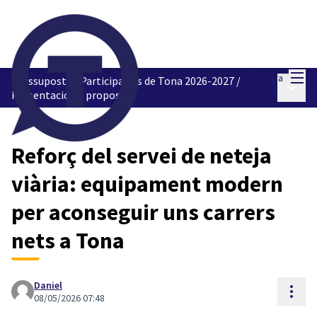
Menú
Entra
Pressupostos Participatius de Tona 2026-2027
/
Menú p
Presentació de propostes
Reforç del servei de neteja
viària: equipament modern
per aconseguir uns carrers
nets a Tona
Daniel
Cont
08/05/2026 07:48