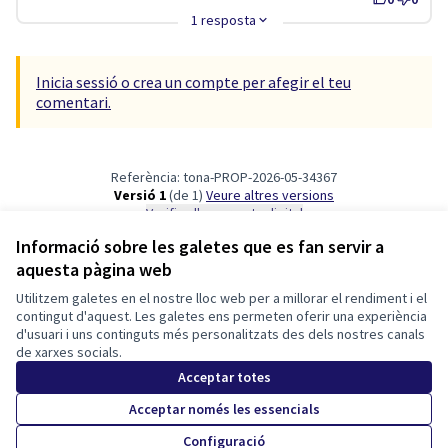
1 resposta
Inicia sessió o crea un compte per afegir el teu
comentari.
Referència: tona-PROP-2026-05-34367
Versió 1
(de 1)
veure altres versions
Verifica l'empremta digital
Informació sobre les galetes que es fan servir a
aquesta pàgina web
Termes i condicions d'ús
Configuració de les galetes
Utilitzem galetes en el nostre lloc web per a millorar el rendiment i el
Tona participa a X
Tona participa a Facebook
Tona participa a Instagram
contingut d'aquest. Les galetes ens permeten oferir una experiència
d'usuari i uns continguts més personalitzats des dels nostres canals
(Enllaç extern)
(Enllaç extern)
(Enllaç extern)
Català
de xarxes socials.
Triar la llengua
Elegir el idioma
Choose language
Acceptar totes
Acceptar només les essencials
Amb llicènc
(Enllaç exte
Configuració
(Enllaç extern)