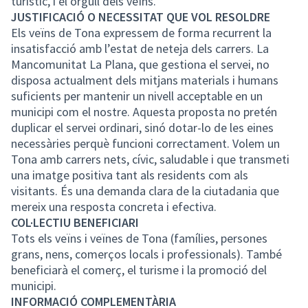
turístic, i el orgull dels veïns.
JUSTIFICACIÓ O NECESSITAT QUE VOL RESOLDRE
Els veïns de Tona expressem de forma recurrent la
insatisfacció amb l’estat de neteja dels carrers. La
Mancomunitat La Plana, que gestiona el servei, no
disposa actualment dels mitjans materials i humans
suficients per mantenir un nivell acceptable en un
municipi com el nostre. Aquesta proposta no pretén
duplicar el servei ordinari, sinó dotar-lo de les eines
necessàries perquè funcioni correctament. Volem un
Tona amb carrers nets, cívic, saludable i que transmeti
una imatge positiva tant als residents com als
visitants. És una demanda clara de la ciutadania que
mereix una resposta concreta i efectiva.
COL·LECTIU BENEFICIARI
Tots els veïns i veïnes de Tona (famílies, persones
grans, nens, comerços locals i professionals). També
beneficiarà el comerç, el turisme i la promoció del
municipi.
INFORMACIÓ COMPLEMENTÀRIA