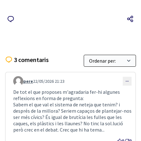
3 comentaris
pere
22/05/2026 21:23
Comentari 5549
De tot el que proposes m'agradaria fer-hi algunes
reflexions en forma de pregunta:
Sabem el que val el sistema de neteja que tenim? i
després de la millora? Seriem capaços de plantejar-nos
ser més cívics? És igual de brutícia les fulles que les
caques, els plàstics i les llaunes? No tinc la sol.lució
però crec en el debat. Crec que hi ha tema...
0
0