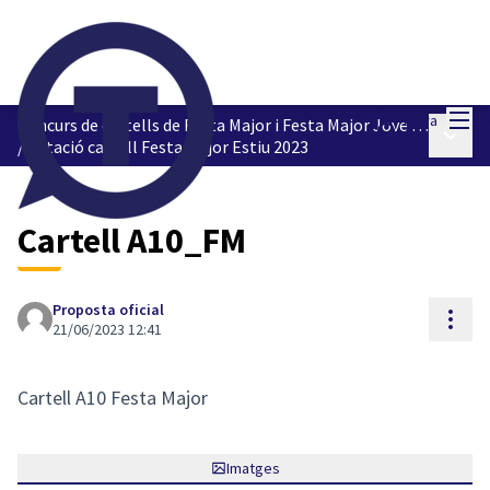
Menú
Entra
Concurs de cartells de Festa Major i Festa Major Jove 2023
Menú p
/
Votació cartell Festa Major Estiu 2023
Cartell A10_FM
Proposta oficial
Cont
21/06/2023 12:41
Cartell A10 Festa Major
Imatges