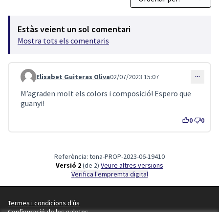
Estàs veient un sol comentari
Mostra tots els comentaris
Elisabet Guiteras Oliva
02/07/2023 15:07
Comentari 3571
M’agraden molt els colors i composició! Espero que
guanyi!
0
0
Referència: tona-PROP-2023-06-19410
Versió 2
(de 2)
veure altres versions
Verifica l'empremta digital
Termes i condicions d'ús
Configuració de les galetes