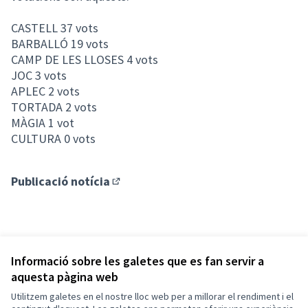
CASTELL 37 vots
BARBALLÓ 19 vots
CAMP DE LES LLOSES 4 vots
JOC 3 vots
APLEC 2 vots
TORTADA 2 vots
MÀGIA 1 vot
CULTURA 0 vots
Publicació notícia
(Enllaç extern)
Informació sobre les galetes que es fan servir a
aquesta pàgina web
Termes i condicions d'ús
Configuració de les galetes
Utilitzem galetes en el nostre lloc web per a millorar el rendiment i el
Tona participa a X
Tona participa a Facebook
Tona participa a Instagram