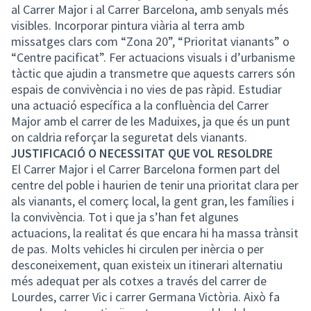
al Carrer Major i al Carrer Barcelona, amb senyals més
visibles. Incorporar pintura viària al terra amb
missatges clars com “Zona 20”, “Prioritat vianants” o
“Centre pacificat”. Fer actuacions visuals i d’urbanisme
tàctic que ajudin a transmetre que aquests carrers són
espais de convivència i no vies de pas ràpid. Estudiar
una actuació específica a la confluència del Carrer
Major amb el carrer de les Maduixes, ja que és un punt
on caldria reforçar la seguretat dels vianants.
JUSTIFICACIÓ O NECESSITAT QUE VOL RESOLDRE
El Carrer Major i el Carrer Barcelona formen part del
centre del poble i haurien de tenir una prioritat clara per
als vianants, el comerç local, la gent gran, les famílies i
la convivència. Tot i que ja s’han fet algunes
actuacions, la realitat és que encara hi ha massa trànsit
de pas. Molts vehicles hi circulen per inèrcia o per
desconeixement, quan existeix un itinerari alternatiu
més adequat per als cotxes a través del carrer de
Lourdes, carrer Vic i carrer Germana Victòria. Això fa