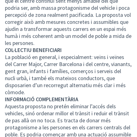
que el centre continuï sent menys amable del que
podria ser, amb massa protagonisme del vehicle i poca
percepció de zona realment pacificada. La proposta vol
corregir això amb mesures concretes i assumibles que
ajudin a transformar aquests carrers en un espai més
humà i més coherent amb un model de poble a mida de
les persones.
COL·LECTIU BENEFICIARI
La població en general, i especialment: veïns i veïnes
del Carrer Major, Carrer Barcelona i del centre, vianants,
gent gran, infants i famílies, comerços i serveis del
nucli urbà, i també els mateixos conductors, que
disposarien d’un recorregut alternatiu més clar i més
còmode.
INFORMACIÓ COMPLEMENTÀRIA
Aquesta proposta no pretén eliminar l’accés dels
vehicles, sinó ordenar millor el trànsit i reduir el trànsit
de pas allà on no toca. Es tracta de donar més
protagonisme a les persones en els carrers centrals del
poble. Es podria començar amb una actuació assumible