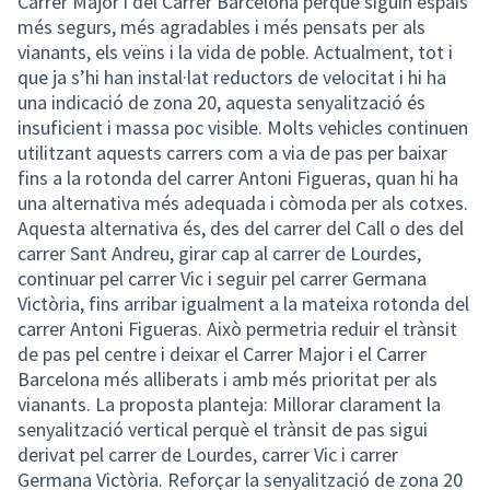
Carrer Major i del Carrer Barcelona perquè siguin espais
més segurs, més agradables i més pensats per als
vianants, els veïns i la vida de poble. Actualment, tot i
que ja s’hi han instal·lat reductors de velocitat i hi ha
una indicació de zona 20, aquesta senyalització és
insuficient i massa poc visible. Molts vehicles continuen
utilitzant aquests carrers com a via de pas per baixar
fins a la rotonda del carrer Antoni Figueras, quan hi ha
una alternativa més adequada i còmoda per als cotxes.
Aquesta alternativa és, des del carrer del Call o des del
carrer Sant Andreu, girar cap al carrer de Lourdes,
continuar pel carrer Vic i seguir pel carrer Germana
Victòria, fins arribar igualment a la mateixa rotonda del
carrer Antoni Figueras. Això permetria reduir el trànsit
de pas pel centre i deixar el Carrer Major i el Carrer
Barcelona més alliberats i amb més prioritat per als
vianants. La proposta planteja: Millorar clarament la
senyalització vertical perquè el trànsit de pas sigui
derivat pel carrer de Lourdes, carrer Vic i carrer
Germana Victòria. Reforçar la senyalització de zona 20