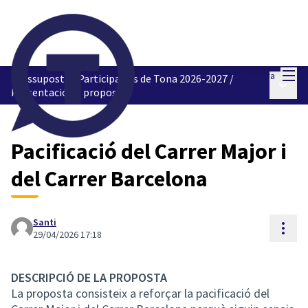
Menú
Entra
Pressupostos Participatius de Tona 2026-2027
/
Menú p
Presentació de propostes
Pacificació del Carrer Major i
del Carrer Barcelona
Santi
Cont
29/04/2026 17:18
DESCRIPCIÓ DE LA PROPOSTA
La proposta consisteix a reforçar la pacificació del