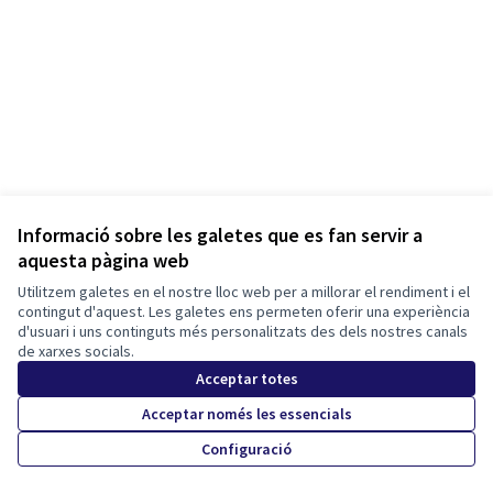
Informació sobre les galetes que es fan servir a
aquesta pàgina web
Termes i condicions d'ús
Configuració de les galetes
Utilitzem galetes en el nostre lloc web per a millorar el rendiment i el
Tona participa a X
Tona participa a Facebook
Tona participa a Instagram
contingut d'aquest. Les galetes ens permeten oferir una experiència
d'usuari i uns continguts més personalitzats des dels nostres canals
(Enllaç extern)
(Enllaç extern)
(Enllaç extern)
Català
de xarxes socials.
Triar la llengua
Elegir el idioma
Choose language
Acceptar totes
Acceptar només les essencials
Amb llicènc
(Enllaç exte
Configuració
(Enllaç extern)
Web creada amb
programari lliure
.
(Enllaç extern)