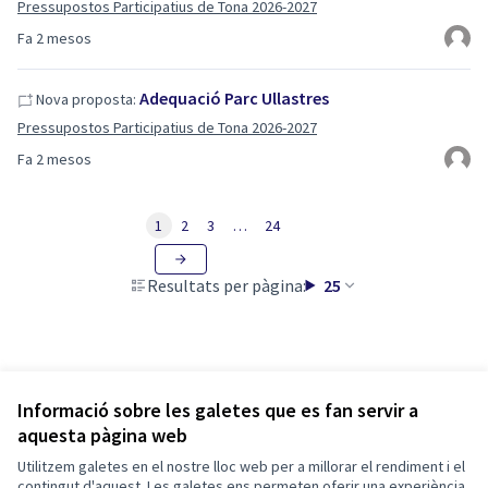
Pressupostos Participatius de Tona 2026-2027
Fa 2 mesos
Adequació Parc Ullastres
Nova proposta:
Pressupostos Participatius de Tona 2026-2027
Fa 2 mesos
1
2
3
…
24
Resultats per pàgina:
25
Informació sobre les galetes que es fan servir a
aquesta pàgina web
Termes i condicions d'ús
Configuració de les galetes
Utilitzem galetes en el nostre lloc web per a millorar el rendiment i el
Tona participa a X
Tona participa a Facebook
Tona participa a Instagram
contingut d'aquest. Les galetes ens permeten oferir una experiència