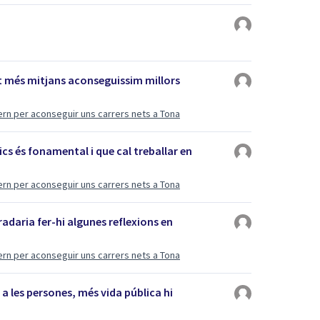
t més mitjans aconseguissim millors
ern per aconseguir uns carrers nets a Tona
ics és fonamental i que cal treballar en
ern per aconseguir uns carrers nets a Tona
adaria fer-hi algunes reflexions en
ern per aconseguir uns carrers nets a Tona
 a les persones, més vida pública hi