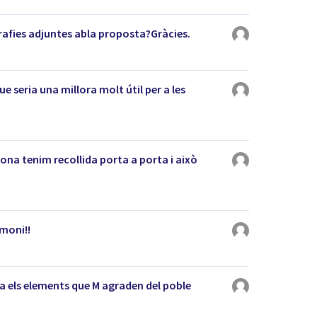
rafies adjuntes abla proposta?Gràcies.
e seria una millora molt útil per a les
ona tenim recollida porta a porta i això
imoni!!
ta els elements que M agraden del poble