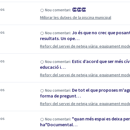
sos
👏👏👏
Nou comentari:
Millorar les dutxes de la piscina municipal
sos
Jo és que no crec que posan
Nou comentari:
resultats. Un ope…
Reforç del servei de neteja viària: equipament mod
sos
Estic d’acord que ser més cív
Nou comentari:
educació i…
Reforç del servei de neteja viària: equipament mod
sos
De tot el que proposes m'agr
Nou comentari:
forma de pregunt…
Reforç del servei de neteja viària: equipament mod
sos
"quan més espai es deixa per
Nou comentari:
ha"Documental…