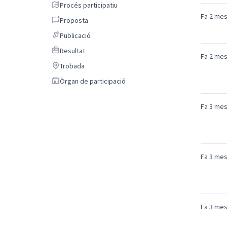
Procés participatiu
Procés participatiu
Fa 2 me
Proposta
Proposta
Publicació
Publicació
Resultat
Resultat
Fa 2 me
Trobada
Trobada
Òrgan de participació
Òrgan de participació
Fa 3 me
Fa 3 me
Fa 3 me