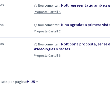
sos
Molt representatiu amb els 
Nou comentari:
Proposta Cartell A
sos
M'ha agradat a primera vist
Nou comentari:
Proposta Cartell C
sos
Molt bona proposta, sense de
Nou comentari:
d'ideologies o sectes…
Proposta Cartell B
tats per pàgina:
25