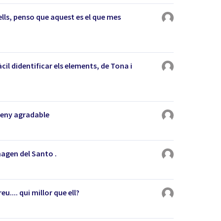
ells, penso que aquest es el que mes
àcil didentificar els elements, de Tona i
sseny agradable
magen del Santo .
u.... qui millor que ell?