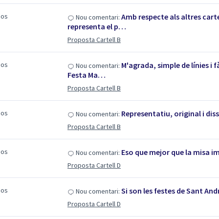
sos
Amb respecte als altres cart
Nou comentari:
representa el p…
Proposta Cartell B
sos
M'agrada, simple de línies i f
Nou comentari:
Festa Ma…
Proposta Cartell B
sos
Representatiu, original i di
Nou comentari:
Proposta Cartell B
sos
Eso que mejor que la misa i
Nou comentari:
Proposta Cartell D
sos
Si son les festes de Sant Andre
Nou comentari:
Proposta Cartell D