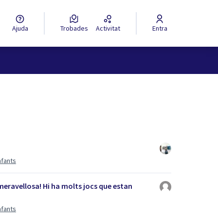
Ajuda
Trobades
Activitat
Entra
nfants
eravellosa! Hi ha molts jocs que estan
nfants