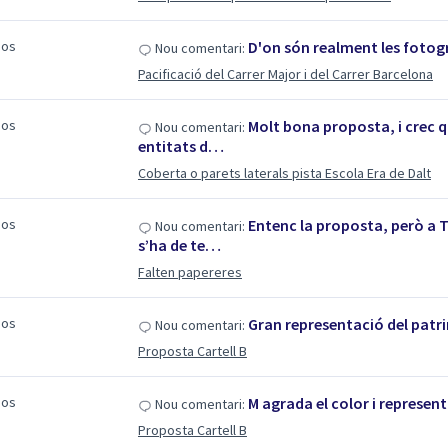
sos
D'on són realment les fotog
Nou comentari:
Pacificació del Carrer Major i del Carrer Barcelona
sos
Molt bona proposta, i crec qu
Nou comentari:
entitats d…
Coberta o parets laterals pista Escola Era de Dalt
sos
Entenc la proposta, però a T
Nou comentari:
s’ha de te…
Falten papereres
sos
Gran representació del patr
Nou comentari:
Proposta Cartell B
sos
M agrada el color i represen
Nou comentari:
Proposta Cartell B