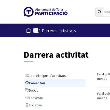
Inici
Menú principal
/
Darreres activitats
Darrera activitat
Fa al vol
Tots els tipus d'activitats
Tots els tipus d'activitats
mesos
Comentari
Comentari
Debat
Debat
Fa al vol
Enquesta
Enquesta
mesos
Iniciativa
Iniciativa