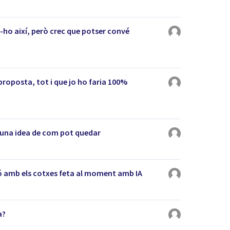
-ho així, però crec que potser convé
proposta, tot i que jo ho faria 100%
 una idea de com pot quedar
ació amb els cotxes feta al moment amb IA
a?