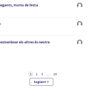
gegants, motiu de festa
a
smerèixer els altres és neutre
1
2
3
…
10
Següent